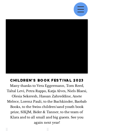
Children's Book Festival 2023
Many thanks to Vera Eggermann,
Tom Reed,
Taltal Levi, Petra Rappo, Katja Alves, Niels Blaesi,
Olesia Sekeresh, Hassan Zahreddine, Anete
Melece,
Lorenz Pauli, to the Buchkinder, Baobab
Books, to the
Swiss children's
and youth book
prize, SIKJM,
Bider & Tanner, to the team of
Klara and to all small and big guests. See you
again next year!
Vera Eggermann
Tom Reed